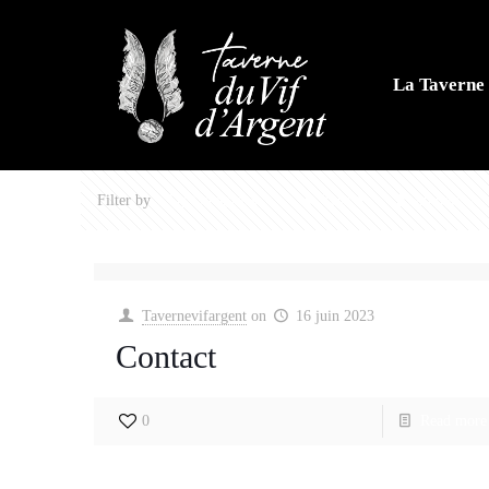
La Taverne 
Filter by
Categories
Tags
Authors
Tavernevifargent
on
16 juin 2023
Contact
0
Read more